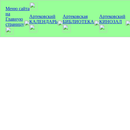
Меню сайта
на
Артековский
Артековская
Артековский
Главную
КАЛЕНДАРЬ
БИБЛИОТЕКА
КИНОЗАЛ
страницу