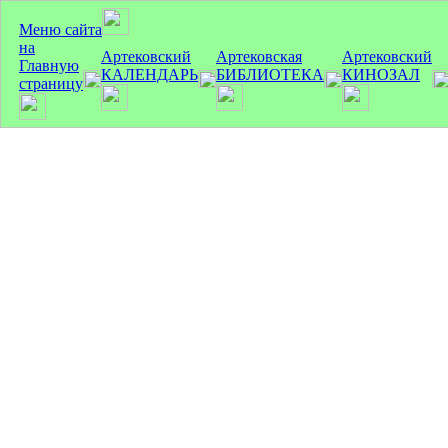
Меню сайта
на
Артековский
Артековская
Артековский
Главную
КАЛЕНДАРЬ
БИБЛИОТЕКА
КИНОЗАЛ
страницу