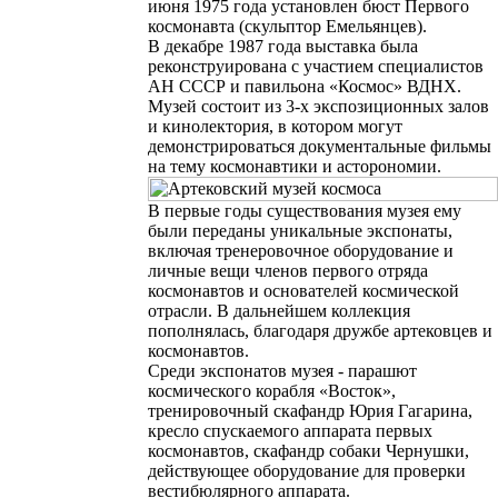
июня 1975 года установлен бюст Первого
космонавта (скульптор Емельянцев).
В декабре 1987 года выставка была
реконструирована с участием специалистов
АН СССР и павильона «Космос» ВДНХ.
Музей состоит из 3-х экспозиционных залов
и кинолектория
, в котором могут
демонстрироваться документальные фильмы
на тему космонавтики и асторономии
.
В первые годы существования музея ему
были переданы уникальные экспонаты,
включая тренеровочное оборудование и
личные вещи членов первого отряда
космонавтов и основателей космической
отрасли. В дальнейшем коллекция
пополнялась, благодаря дружбе артековцев и
космонавтов.
Среди экспонатов музея - парашют
космического корабля «Восток»,
тренировочный скафандр Юрия Гагарина,
кресло спускаемого аппарата первых
космонавтов, скафандр собаки Чернушки,
действующее оборудование для проверки
вестибюлярного аппарата.