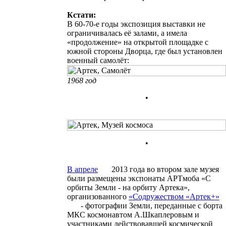
Кстати:
В 60-70-е годы
экспозиция выставки не
ограничивалась её залами, а имела
«продолжение» на открытой площадке с
южной стороны Дворца, где
был установлен
военный самолёт:
1968 год
•
•
В апреле
2013 года во втором зале музея
были размещены экспонаты АРТмоба «С
орбиты Земли - на орбиту Артека»,
организованного
«Содружеством «Артек+»
- фотографии Земли, переданные с борта
МКС космонавтом А.Шкаплеровым и
участниками действовавшей космической