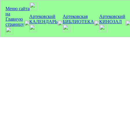
Меню сайта
на
Артековский
Артековская
Артековский
Главную
КАЛЕНДАРЬ
БИБЛИОТЕКА
КИНОЗАЛ
страницу