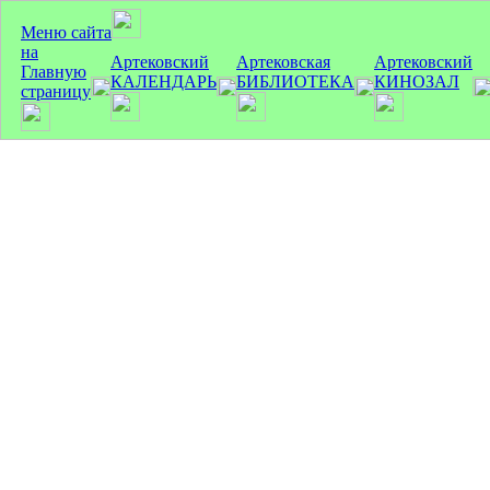
Меню сайта
на
Артековский
Артековская
Артековский
Главную
КАЛЕНДАРЬ
БИБЛИОТЕКА
КИНОЗАЛ
страницу