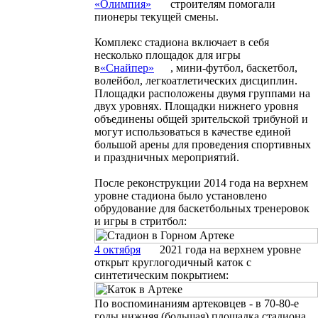
«
Олимпия
»
строителям помогали
пионеры текущей смены.
Комплекс стадиона включает в себя
несколько площадок для игры
в
«
Снайпер
»
, мини-футбол, баскетбол,
волейбол, легкоатлетических дисциплин.
Площадки расположены двумя группами на
двух уровнях. Площадки нижнего уровня
объединены общей зрительской трибуной и
могут использоваться в качестве единой
большой арены для проведения спортивных
и праздничных мероприятий.
После реконструкции 2014 года на верхнем
уровне стадиона было установлено
обрудование для баскетбольных тренеровок
и игры в стритбол:
4 октября
2021 года на верхнем уровне
открыт круглогодичный каток с
синтетическим покрытием:
По воспоминаниям артековцев - в 70-80-е
годы нижняя (большая) площадка стадиона