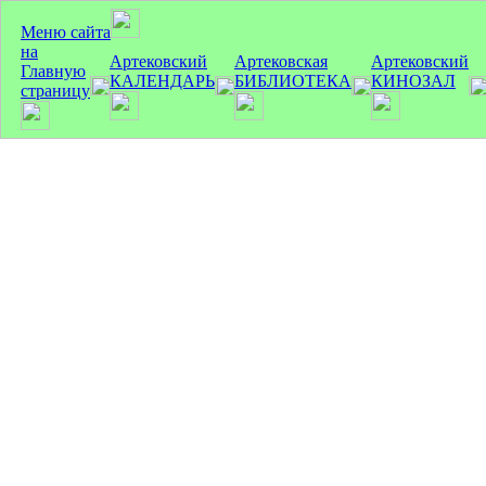
Меню сайта
на
Артековский
Артековская
Артековский
Главную
КАЛЕНДАРЬ
БИБЛИОТЕКА
КИНОЗАЛ
страницу