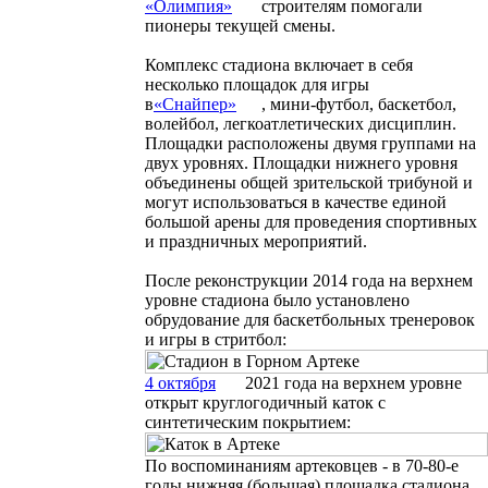
«
Олимпия
»
строителям помогали
пионеры текущей смены.
Комплекс стадиона включает в себя
несколько площадок для игры
в
«
Снайпер
»
, мини-футбол, баскетбол,
волейбол, легкоатлетических дисциплин.
Площадки расположены двумя группами на
двух уровнях. Площадки нижнего уровня
объединены общей зрительской трибуной и
могут использоваться в качестве единой
большой арены для проведения спортивных
и праздничных мероприятий.
После реконструкции 2014 года на верхнем
уровне стадиона было установлено
обрудование для баскетбольных тренеровок
и игры в стритбол:
4 октября
2021 года на верхнем уровне
открыт круглогодичный каток с
синтетическим покрытием:
По воспоминаниям артековцев - в 70-80-е
годы нижняя (большая) площадка стадиона