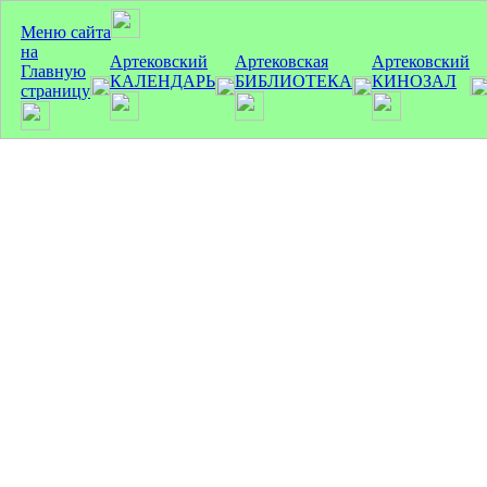
Меню сайта
на
Артековский
Артековская
Артековский
Главную
КАЛЕНДАРЬ
БИБЛИОТЕКА
КИНОЗАЛ
страницу