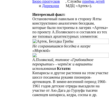
Бюро
пропусков
, Службы
приёма детей
и
Дирекции
МДЦ «Артек»)
.
Интересный факт:
Остановочный павильон в сторону Ялты
конструктивно аналогичен беседкам,
которые были построены в лагерях «Артека»
по проекту А.Полянского и составлен из тех
же типовых архитектурных элементов:
Не сохранившаяся беседка в лагере
«Морской»
А.Полянский, типовое «Грибовидное
перекрытие» - чертёж и варианты
использования
Кстати:
Кипарисы и другие растения на этом участке
шоссе посажены руками пионеров-
артековцев. В зимне-весенний период 1960-
1961 годов детские отряды высадили на
участке от Аю-Дага до Гурзуфа тысячи
саженцев кипариса, кедра, сосны и др.