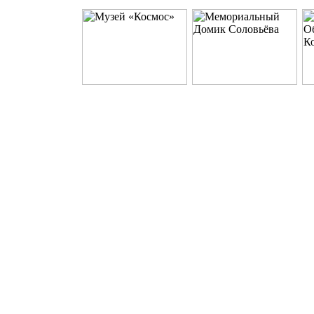
КАРТА
Интернет-
КАРТА
Артека
ИГРОТЕКА
поиск
Артека
Карта
«АРТЕфакт»
Suuk.su