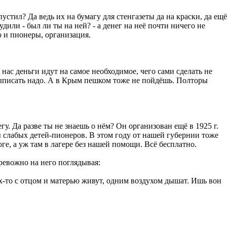
устил? Да ведь их на бумагу для стенгазеты да на краски, да ещё
дили - был ли ты на ней? - а денег на неё почти ничего не
о и пионеры, организация.
 нас деньги идут на самое необходимое, чего сами сделать не
 выписать надо. А в Крым пешком тоже не пойдёшь. Полторы
. Да разве ты не знаешь о нём? Он организован ещё в 1925 г.
слабых детей-пионеров. В этом году от нашей губернии тоже
оге, а уж там в лагере без нашей помощи. Всё бесплатно.
тревожно на него поглядывая:
ах-то с отцом и матерью живут, одним воздухом дышат. Ишь вон