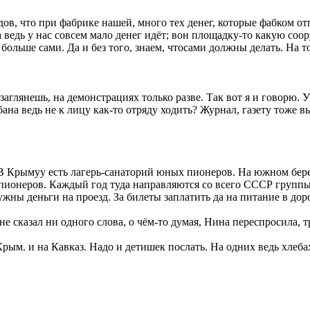
дов, что при фабрике нашей, много тех денег, которые фабком отп
 ведь у нас совсем мало денег идёт; вон площадку-то какую соору
больше сами. Да и без того, знаем, чтосами должны делать. На т
заглянешь, на демонстрациях только разве. Так вот я и говорю. У
бана ведь не к лицу как-то отряду ходить? Журнал, газету тоже
 Крымуу есть лагерь-санаторий юных пионеров. На южном берегу
ионеров. Каждый год туда направляются со всего СССР группы 
ужны деньги на проезд. За билеты заплатить да на питание в дор
е сказал ни одного слова, о чём-то думая, Нина переспросила, 
Крым. и на Кавказ. Надо и детишек послать. На одних ведь хлеб