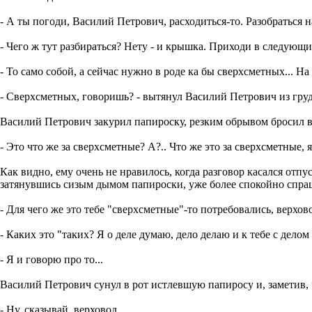
- А ты погоди, Василий Петрович, расходиться-то. Разобраться н
- Чего ж тут разбираться? Нету - и крышка. Приходи в следующи
- То само собой, а сейчас нужно в роде ка бы сверхсметных... На
- Сверхсметных, говоришь? - вытянул Василий Петрович из гру
Василий Петрович закурил папироску, резким обрывом бросил в
- Это что же за сверхсметные? А?.. Что же это за сверхсметные, 
Как видно, ему очень не нравилось, когда разговор касался от
затянувшись сизым дымом папироски, уже более спокойно спра
- Для чего же это тебе "сверхсметные"-то потребовались, верхов
- Каких это "таких? Я о деле думаю, дело делаю и к тебе с дело
- Я и говорю про то...
Василий Петрович сунул в рот истлевшую папиросу и, заметив, 
- Ну, сказывай, верховод.