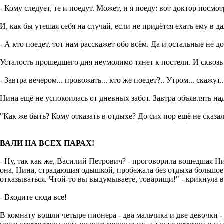
- Кому следует, те и поедут. Может, и я поеду: вот доктор посмот
И, как бы утешая себя на случай, если не придётся ехать ему в 
- А кто поедет, тот нам расскажет обо всём. Да и остальные не д
Усталость прошедшего дня неумолимо тянет к постели. И сквоз
- Завтра вечером... провожать... кто же поедет?.. Утром... скажут..
Нина ещё не успокоилась от дневных забот. Завтра объявлять надо,
"Как же быть? Кому отказать в отдыхе? До сих пор ещё не сказала
ВАЛИ НА ВСЕХ ПАРАХ!
- Ну, так как же, Василий Петрович? - проговорила вошедшая Н
она, Нина, страдающая одышкой, пробежала без отдыха большое р
отказываться. Чтой-то вы выдумываете, товарищи!" - крикнула 
- Входите сюда все!
В комнату вошли четыре пионера - два мальчика и две девочки 