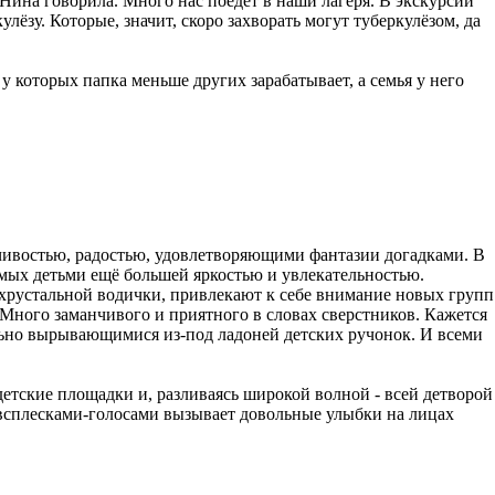
 Нина говорила. Много нас поедет в наши лагеря. В экскурсии
улёзу. Которые, значит, скоро захворать могут туберкулёзом, да
 которых папка меньше других зарабатывает, а семья у него
чивостью, радостью, удовлетворяющими фантазии догадками. В
мых детьми ещё большей яркостью и увлекательностью.
рустальной водички, привлекают к себе внимание новых групп
Много заманчивого и приятного в словах сверстников. Кажется
ельно вырывающимися из-под ладоней детских ручонок. И всеми
етские площадки и, разливаясь широкой волной - всей детворой
 всплесками-голосами вызывает довольные улыбки на лицах