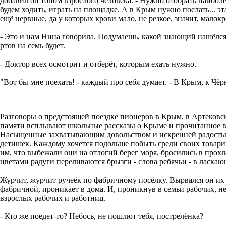
добавил он тоном взрослого человека. - Нужно отобрать наибол
будем ходить, играть на площадке. А в Крым нужно послать... эта
ещё нервные, да у которых крови мало, не резкое, значит, малокр
- Это и нам Нина говорила. Подумаешь, какой знающий нашёлся!
ртов на семь будет.
- Доктор всех осмотрит и отберёт, которым ехать нужно.
"Вот бы мне поехать! - каждый про себя думает. - В Крым, к Чёр
Разговоры о предстоящей поездке пионеров в Крым, в Артековс
памяти всплывают школьные рассказы о Крыме и прочитанное в
Насыщенные захватывающим довольством и искренней радостью,
детишек. Каждому хочется подольше побыть среди своих товари
им, что выбежали они на отлогий берег моря, бросились в прох
цветами радуги переливаются брызги - слова ребячьи - в ласка
Журчит, журчит ручеёк по фабричному посёлку. Вырвался он их
фабричной, проникает в дома. И, проникнув в семьи рабочих, 
взрослых рабочих и работниц.
- Кто же поедет-то? Небось, не пошлют тебя, пострелёнка?