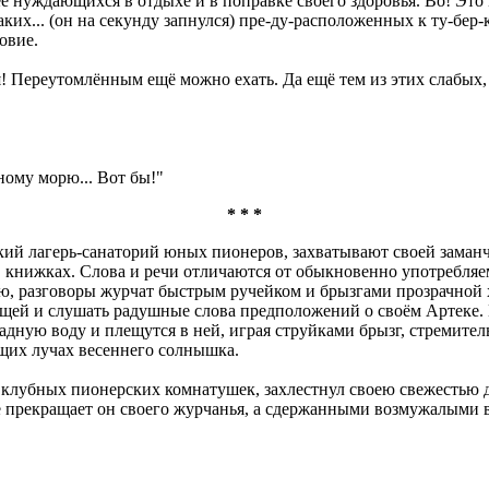
ее нуждающихся в отдыхе и в поправке своего здоровья. Во! Это
ких... (он на секунду запнулся) пре-ду-расположенных к ту-бер-к
овие.
 Переутомлённым ещё можно ехать. Да ещё тем из этих слабых, у
ному морю... Вот бы!"
* * *
кий лагерь-санаторий юных пионеров, захватывают своей заман
 книжках. Слова и речи отличаются от обыкновенно употребляе
 разговоры журчат быстрым ручейком и брызгами прозрачной х
щей и слушать радушные слова предположений о своём Артеке. 
ладную воду и плещутся в ней, играя струйками брызг, стремит
ющих лучах весеннего солнышка.
 клубных пионерских комнатушек, захлестнул своею свежестью д
не прекращает он своего журчанья, а сдержанными возмужалыми