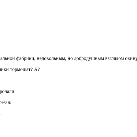
стальной фабрики, недовольным, но добродушным взглядом окин
чики тормошат? А?
орочали.
резал:
.