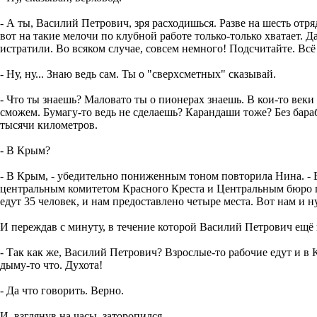
- А ты, Василий Петрович, зря расходишься. Разве на шесть отря
вот на такие мелочи по клубной работе только-только хватает. Да
истратили. Во всяком случае, совсем немного! Подсчитайте. Всё 
- Ну, ну... Знаю ведь сам. Ты о "сверхсметных" сказывай.
- Что ты знаешь? Маловато ты о пионерах знаешь. В кои-то веки 
сможем. Бумагу-то ведь не сделаешь? Карандаши тоже? Без бара
тысячи километров.
- В Крым?
- В Крым, - убедительно пониженным тоном повторила Нина. - В
центральным комитетом Красного Креста и Центральным бюро п
едут 35 человек, и нам предоставлено четыре места. Вот нам и н
И переждав с минуту, в течение которой Василий Петрович ещё н
- Так как же, Василий Петрович? Взрослые-то рабочие едут и в 
дыму-то что. Духота!
- Да что говорить. Верно.
И, взглянув на часы, заторопился.