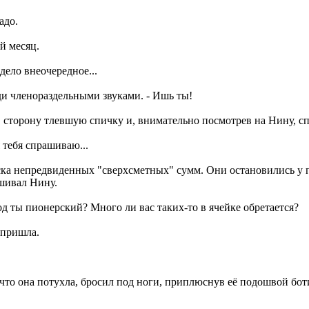
адо.
й месяц.
 дело внеочередное...
ди членораздельными звуками. - Ишь ты!
 сторону тлевшую спичку и, внимательно посмотрев на Нину, сп
я тебя спрашиваю...
пуска непредвиденных "сверхсметных" сумм. Они остановились у
шивал Нину.
од ты пионерский? Много ли вас таких-то в ячейке обретается?
м пришла.
что она потухла, бросил под ноги, приплюснув её подошвой бот