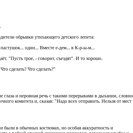
.
одители обрывки утихающего детского лепета:
пастушок... один... Вместе е-дем... в К-р-ы-м...
ёт. "Пусть трое, - говорит, съездят". И то хорошо.
 Что сделать? Что сделать?"
е глаза и неровная речь с такими перерывами в дыхании, словно
ного комитета и, сказав: "Надо всех отправить. Нельзя от мест
ни были в обычных костюмах, но особая аккуратность и