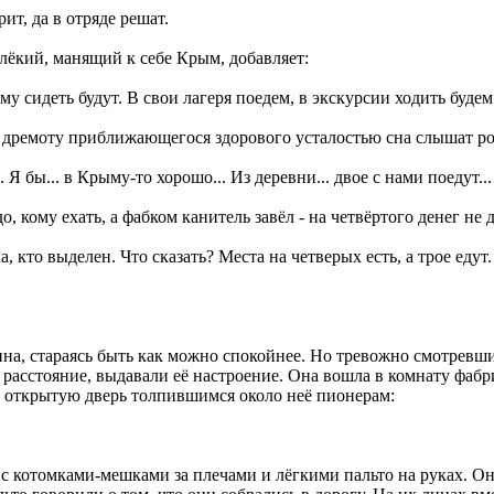
рит, да в отряде решат.
далёкий, манящий к себе Крым, добавляет:
ому сидеть будут. В свои лагеря поедем, в экскурсии ходить будем
ь дремоту приближающегося здорового усталостью сна слышат р
. Я бы... в Крыму-то хорошо... Из деревни... двое с нами поедут... 
 кому ехать, а фабком канитель завёл - на четвёртого денег не да
, кто выделен. Что сказать? Места на четверых есть, а трое едут.
ина, стараясь быть как можно спокойнее. Но тревожно смотревши
асстояние, выдавали её настроение. Она вошла в комнату фабрич
в открытую дверь толпившимся около неё пионерам:
- с котомками-мешками за плечами и лёгкими пальто на руках. О