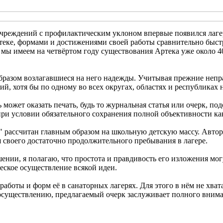
 учреждений с профилактическим уклоном впервые появился лаге
теке, формами и достижениями своей работы сравнительно быст
о мы имеем на четвёртом году существования Артека уже около 
бразом возлагавшиеся на него надежды. Учитывая прежние непра
, хотя бы по одному во всех округах, областях и республиках 
может оказать печать, будь то журнальная статья или очерк, под
при условии обязательного сохранения полной объективности как 
 рассчитан главным образом на школьную детскую массу. Автор 
 своего достаточно продолжительного пребывания в лагере.
ении, я полагаю, что простота и правдивость его изложения мог
еское осуществление всякой идеи.
работы и форм её в санаторных лагерях. Для этого в нём не хва
 осуществлению, предлагаемый очерк заслуживает полного внима