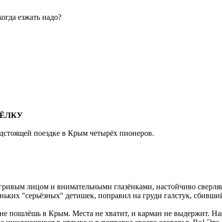
когда езжать надо?
СЁЛКУ
едстоящей поездке в Крым четырёх пионеров.
игривым лицом и внимательными глазёнками, настойчиво сверлящи
ньких "серьёзных" детишек, поправил на груди галстук, сбивший
 не пошлёшь в Крым. Места не хватит, и карман не выдержит. Н