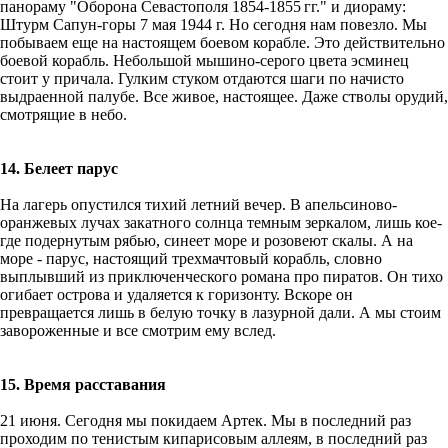
панораму "Оборона Севастополя
1854-1855 гг."
и диораму:
Штурм Сапун-горы 7 мая 1944 г. Но сегодня нам повезло. Мы
побываем еще на настоящем боевом корабле. Это действительно
боевой корабль. Небольшой мышино-серого цвета эсминец
стоит у причала. Гулким стуком отдаются шаги по начисто
выдраенной палубе. Все живое, настоящее. Даже стволы орудий,
смотрящие в небо.
14. Белеет парус
На лагерь опустился тихий летний вечер. В апельсиново-
оранжевых лучах закатного солнца темным зеркалом, лишь кое-
где подернутым рябью, синеет море и розовеют скалы. А на
море - парус, настоящий трехмачтовый корабль, словно
выплывший из приключенческого романа про пиратов. Он тихо
огибает острова и удаляется к горизонту. Вскоре он
превращается лишь в белую точку в лазурной дали. А мы стоим
завороженные и все смотрим ему вслед.
15. Время расставания
21 июня. Сегодня мы покидаем Артек. Мы в последний раз
проходим по тенистым кипарисовым аллеям, в последний раз