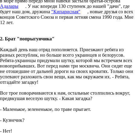
в море прямо передо мной навеки застыли братья-острова
Адалары
. У нас впереди 130 ступенек до нашей "дачи", где
будет наш дом, дружина
"
Кипарисная
"
, новые друзья со всех
концов Советского Союза и первая летняя смена 1990 года. Мне
12 лет.
2. Брат "попрыгунчика"
Каждый день наш отряд пополняется. Приезжают ребята из
разных республик, но больше всего украинцев и белорусов.
Ребята-украинцы придумали шутку, которой мы встречаем всех
новоприбывших. Вот перед нами три москвича. Они сидят еще
не отошедшие от дальней дороги на своих кроватях. Только они
успевают разложить свои вещи, как мы окружаем их. - Ребята,
отгадайте загадку!
Все трое поворачиваются к нам, остальные столпились вокруг,
предвкушая веселую шутку. - Какая загадка?
- Маленькое, зелененькое, по траве прыгает.
- Кузнечик?
- Нет!