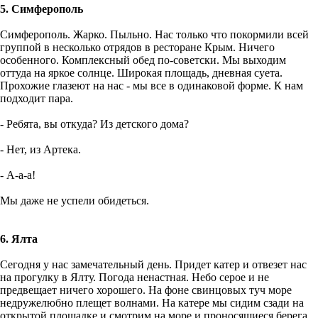
5. Симферополь
Симферополь. Жарко. Пыльно. Нас только что покормили всей
группой в несколько отрядов в ресторане Крым. Ничего
особенного. Комплексный обед по-советски. Мы выходим
оттуда на яркое солнце. Широкая площадь, дневная суета.
Прохожие глазеют на нас - мы все в одинаковой форме. К нам
подходит пара.
- Ребята, вы откуда? Из детского дома?
- Нет, из Артека.
- А-а-а!
Мы даже не успели обидеться.
6. Ялта
Сегодня у нас замечательный день. Придет катер и отвезет нас
на прогулку в Ялту. Погода ненастная. Небо серое и не
предвещает ничего хорошего. На фоне свинцовых туч море
недружелюбно плещет волнами. На катере мы сидим сзади на
открытой площадке и смотрим на море и проносящиеся берега,