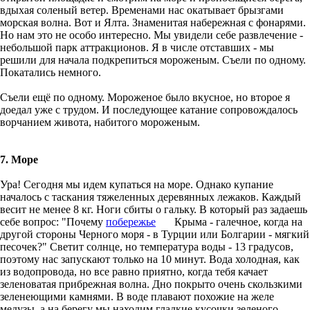
вдыхая соленый ветер. Временами нас окатывает брызгами
морская волна. Вот и Ялта. Знаменитая набережная с фонарями.
Но нам это не особо интересно. Мы увидели себе развлечение -
небольшой парк аттракционов. Я в числе отставших - мы
решили для начала подкрепиться мороженым. Съели по одному.
Покатались немного.
Съели ещё по одному. Мороженое было вкусное, но второе я
доедал уже с трудом. И последующее катание сопровождалось
ворчанием живота, набитого мороженым.
7. Море
Ура! Сегодня мы идем купаться на море. Однако купание
началось с таскания тяжеленных деревянных лежаков. Каждый
весит не менее 8 кг. Ноги сбиты о гальку. В который раз задаешь
себе вопрос: "Почему
побережье
Крыма - галечное, когда на
другой стороны Черного моря - в Турции или Болгарии - мягкий
песочек?" Светит солнце, но температура воды - 13 градусов,
поэтому нас запускают только на 10 минут. Вода холодная, как
из водопровода, но все равно приятно, когда тебя качает
зеленоватая прибрежная волна. Дно покрыто очень скользкими
зеленеющими камнями. В воде плавают похожие на желе
медузы, а на берегу мы находим гладкие кусочки зеленого