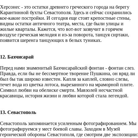
Херсонес - это остатки древнего греческого города на берегу
Карантинной бухты Севастополя. Здесь и сейчас сохранились
кое-какие постройки. И сегодня еще стоят крепостные стены,
видны остатки античного театра, места, где были улицы и
жилые кварталы. Кажется, что вот-вот зазвучит в горячем
воздухе греческая мелодия и из-за поворота, танцуя сиртаки,
появится шеренга танцующих в белых туниках.
12. Бахчисарай
Перед нами знаменитый Бахчисарайский фонтан - фонтан слез.
Правда, если бы не бессмертное творение Пушкина, он вряд ли
был бы так широко известен. Капля за каплей, словно слезы,
течет вода из цветка лотоса, вырезанного на мраморной плите.
Символ любви на обелиске смерти. Мавзолей несчастной
красавицы, история жизни и любви которой стала легендой.
13. Севастополь
Севастополь запоминается усиленным фотографированием. Мы
фотографируемся у мест боевой славы. Заходим в Музей
героической обороны Севастополя, где смотрим две экспозиции: