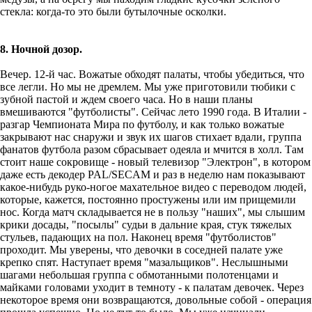
стекла: когда-то это были бутылочные осколки.
8. Ночной дозор.
Вечер. 12-й час. Вожатые обходят палаты, чтобы убедиться, что
все легли. Но мы не дремлем. Мы уже приготовили тюбики с
зубной пастой и ждем своего часа. Но в наши планы
вмешиваются "футболисты". Сейчас лето 1990 года. В Италии -
разгар Чемпионата Мира по футболу, и как только вожатые
закрывают нас снаружи и звук их шагов стихает вдали, группа
фанатов футбола разом сбрасывает одеяла и мчится в холл. Там
стоит наше сокровище - новый телевизор "Электрон", в котором
даже есть декодер PAL/SECAM и раз в неделю нам показывают
какое-нибудь руко-ногое махательное видео с переводом людей,
которые, кажется, постоянно простужены или им прищемили
нос. Когда матч складывается не в пользу "наших", мы слышим
крики досады, "посылы" судьи в дальние края, стук тяжелых
стульев, падающих на пол. Наконец время "футболистов"
проходит. Мы уверены, что девочки в соседней палате уже
крепко спят. Наступает время "мазальщиков". Неслышными
шагами небольшая группа с обмотанными полотенцами и
майками головами уходит в темноту - к палатам девочек. Через
некоторое время они возвращаются, довольные собой - операция