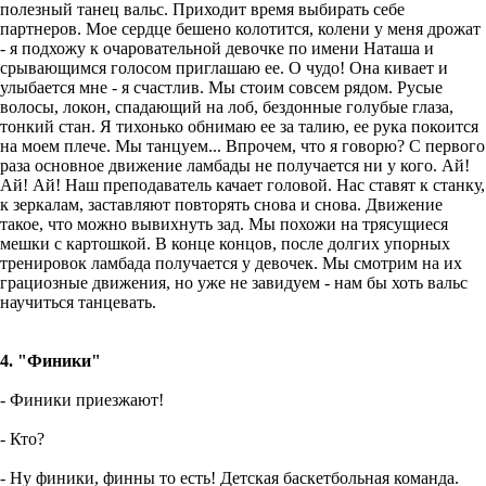
полезный танец вальс. Приходит время выбирать себе
партнеров. Мое сердце бешено колотится, колени у меня дрожат
- я подхожу к очаровательной девочке по имени Наташа и
срывающимся голосом приглашаю ее. О чудо! Она кивает и
улыбается мне - я счастлив. Мы стоим совсем рядом. Русые
волосы, локон, спадающий на лоб, бездонные голубые глаза,
тонкий стан. Я тихонько обнимаю ее за талию, ее рука покоится
на моем плече. Мы танцуем... Впрочем, что я говорю? С первого
раза основное движение ламбады не получается ни у кого. Ай!
Ай! Ай! Наш преподаватель качает головой. Нас ставят к станку,
к зеркалам, заставляют повторять снова и снова. Движение
такое, что можно вывихнуть зад. Мы похожи на трясущиеся
мешки с картошкой. В конце концов, после долгих упорных
тренировок ламбада получается у девочек. Мы смотрим на их
грациозные движения, но уже не завидуем - нам бы хоть вальс
научиться танцевать.
4. "Финики"
- Финики приезжают!
- Кто?
- Ну финики, финны то есть! Детская баскетбольная команда.