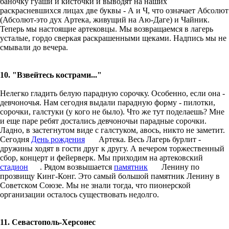
баночку гуаши и кисточки и выводят на наших
раскрасневшихся лицах две буквы - А и Ч, что означает Абсолют
(Абсолют-это дух Артека, живущий на Аю-Даге) и Чайник.
Теперь мы настоящие артековцы. Мы возвращаемся в лагерь
усталые, гордо сверкая раскрашенными щеками. Надпись мы не
смывали до вечера.
10. "Взвейтесь кострами..."
Нелегко гладить белую парадную сорочку. Особенно, если она -
девчоночья. Нам сегодня выдали парадную форму - пилотки,
сорочки, галстуки (у кого не было). Что же тут поделаешь? Мне
и еще паре ребят достались девчоночьи парадные сорочки.
Ладно, в застегнутом виде с галстуком, авось, никто не заметит.
Сегодня
День
рождения
Артека. Весь Лагерь бурлит -
дружины ходят в гости друг к другу. А вечером торжественный
сбор, концерт и фейерверк. Мы приходим на артековский
стадион
. Рядом возвышается
памятник
Ленину по
прозвищу Кинг-Конг. Это самый большой памятник Ленину в
Советском Союзе. Мы не знали тогда, что пионерской
организации осталось существовать недолго.
11. Севастополь-Херсонес