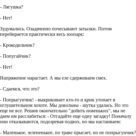
- Лягушка?
- Нет!
Зудумались. Озадаченно почесывают затылки. Потом
перебирается практически весь зоопарк:
- Крокодильчик?
- Попугайчик?
- Нет!
Напряжение нарастает. А мы еле сдерживаем смех.
- Сдаемся, что это?
- Попрыгунчик! - выкрикивает кто-то и крик утопает в
оглушительном хохоте. Мы довольны - шутка удалась. Но это
еще не все. Решив окончательно "добить новеньких", мы не
даем им расслабиться: - Отгадайте еще одну загадку! Поначалу
они отказываются, подозревая подвох, но мы настаиваем:
- Маленькое, зелененькое, по траве прыгает, но не попрыгунчик?