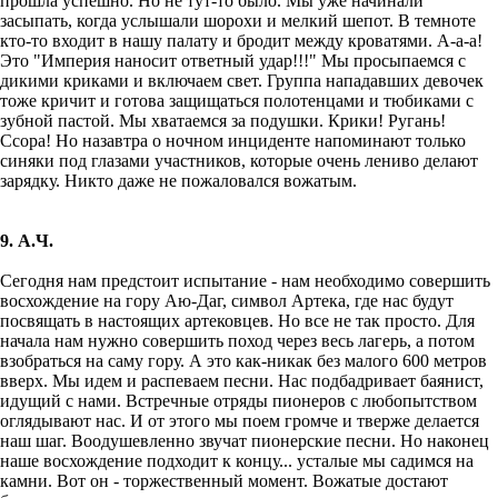
прошла успешно. Но не тут-то было. Мы уже начинали
засыпать, когда услышали шорохи и мелкий шепот. В темноте
кто-то входит в нашу палату и бродит между кроватями. А-а-а!
Это "Империя наносит ответный удар!!!" Мы просыпаемся с
дикими криками и включаем свет. Группа нападавших девочек
тоже кричит и готова защищаться полотенцами и тюбиками с
зубной пастой. Мы хватаемся за подушки. Крики! Ругань!
Ссора! Но назавтра о ночном инциденте напоминают только
синяки под глазами участников, которые очень лениво делают
зарядку. Никто даже не пожаловался вожатым.
9. А.Ч.
Сегодня нам предстоит испытание - нам необходимо совершить
восхождение на гору Аю-Даг, символ Артека, где нас будут
посвящать в настоящих артековцев. Но все не так просто. Для
начала нам нужно совершить поход через весь лагерь, а потом
взобраться на саму гору. А это как-никак без малого 600 метров
вверх. Мы идем и распеваем песни. Нас подбадривает баянист,
идущий с нами. Встречные отряды пионеров с любопытством
оглядывают нас. И от этого мы поем громче и тверже делается
наш шаг. Воодушевленно звучат пионерские песни. Но наконец
наше восхождение подходит к концу... усталые мы садимся на
камни. Вот он - торжественный момент. Вожатые достают