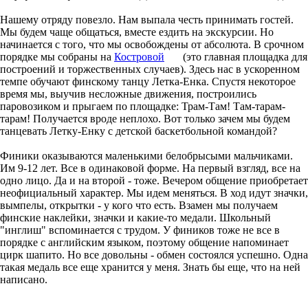
Нашему отряду повезло. Нам выпала честь принимать гостей.
Мы будем чаще общаться, вместе ездить на экскурсии. Но
начинается с того, что мы освобождены от абсолюта. В срочном
порядке мы собраны на
Костровой
(это главная площадка для
построений и торжественных случаев). Здесь нас в ускоренном
темпе обучают финскому танцу Летка-Енка. Спустя некоторое
время мы, выучив несложные движения, построились
паровозиком и прыгаем по площадке: Трам-Там! Там-тарам-
тарам! Получается вроде неплохо. Вот только зачем мы будем
танцевать Летку-Енку с детской баскетбольной командой?
Финики оказываются маленькими белобрысыми мальчиками.
Им 9-12 лет. Все в одинаковой форме. На первый взгляд, все на
одно лицо. Да и на второй - тоже. Вечером общение приобретает
неофициальный характер. Мы идем меняться. В ход идут значки,
вымпелы, открытки - у кого что есть. Взамен мы получаем
финские наклейки, значки и какие-то медали. Школьный
"инглиш" вспоминается с трудом. У фиников тоже не все в
порядке с английским языком, поэтому общение напоминает
цирк шапито. Но все довольны - обмен состоялся успешно. Одна
такая медаль все еще хранится у меня. Знать бы еще, что на ней
написано.