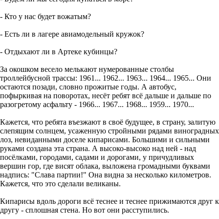
- Кто у нас будет вожатым?
- Есть ли в лагере авиамодельный кружок?
- Отдыхают ли в Артеке кубинцы?
За окошком весело мелькают нумерованные столбы
троллейбусной трассы: 1961... 1962... 1963... 1964... 1965... Они
остаются позади, словно прожитые годы. А автобус,
пофыркивая на поворотах, несёт ребят всё дальше и дальше по
разогретому асфальту - 1966... 1967... 1968... 1959... 1970...
Кажется, что ребята въезжают в своё будущее, в страну, залитую
слепящим солнцем, усаженную стройными рядами виноградных
лоз, невиданными доселе кипарисами. Большими и сильными
руками создана эта страна. А высоко-высоко над ней - над
посёлками, городами, садами и дорогами, у причудливых
вершин гор, где висят облака, выложена громадными буквами
надпись: "Слава партии!" Она видна за несколько километров.
Кажется, что это сделали великаны.
Кипарисы вдоль дороги всё теснее и теснее прижимаются друг к
другу - сплошная стена. Но вот они расступились.