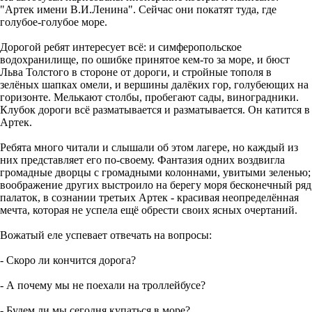
"Артек имени В.И.Ленина". Сейчас они покатят туда, где
голубое-голубое море.
Дорогой ребят интересует всё: и симферопольское
водохранилище, по ошибке принятое кем-то за море, и бюст
Льва Толстого в стороне от дороги, и стройные тополя в
зелёных шапках омели, и вершины далёких гор, голубеющих на
горизонте. Мелькают столбы, пробегают сады, виноградники.
Клубок дороги всё разматывается и разматывается. Он катится в
Артек.
Ребята много читали и слышали об этом лагере, но каждый из
них представляет его по-своему. Фантазия одних воздвигла
громадные дворцы с громадными колоннами, увитыми зеленью;
воображение других выстроило на берегу моря бесконечный ряд
палаток, в сознании третьих Артек - красивая неопределённая
мечта, которая не успела ещё обрести своих ясных очертаний.
Вожатый еле успевает отвечать на вопросы:
- Скоро ли кончится дорога?
- А почему мы не поехали на троллейбусе?
- Будем ли мы сегодня купаться в море?