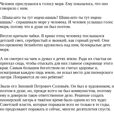
Человек прислушался к голосу моря. Ему показалось, что оно
говорило с ним.
- Шшш-што ты тут ищеш-шшшь? Шшш-што ты тут ищеш-
шшшь? - спрашивало море у человека. И человек услышал голос
моря, потому что в душе он был поэтом.
Весело кричали чайки. В крике птиц человеку послышался
детский смех, серебристый и звонкий, как горный ручей. Они
по-прежнему беззаботно кружились над ним, белокрылые дети
моря.
А он смотрел на чаек и думал о детях земли. Ради их счастья он
приехал сюда, чтобы отыскать для них главное сокровище этого
края. Самым большим богатством он считал здоровье и,
осматривая каждую пядь земли, он искал место для пионерского
лагеря. Понравится ли оно ребятам?
Звали его Зиновий Петрович Соловьёв. Он был и художником, и
поэтом в душе, но, прежде всего он был коммунистом, поэтому
ему и доверили такое ответственное дело. Решение создать
пионерский лагерь в тяжёлое время было одним из тех чудес
Советской власти, которые поражали всех не только в те годы,
но продолжают поражать и сейчас, многие десятилетия спустя.