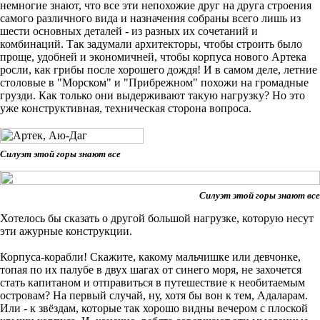
немногие знают, что все эти непохожие друг на друга строения
самого различного вида и назначения собраны всего лишь из
шести основных деталей - из разных их сочетаний и
комбинаций. Так задумали архитекторы, чтобы строить было
проще, удобней и экономичней, чтобы корпуса нового Артека
росли, как грибы после хорошего дождя! И в самом деле, летние
столовые в "Морском" и "Прибрежном" похожи на громадные
грузди. Как только они выдерживают такую нагрузку? Но это
уже конструктивная, техническая сторона вопроса.
Силуэт этой горы знают все
Силуэт этой горы знают все
Хотелось бы сказать о другой большой нагрузке, которую несут
эти ажурные конструкции.
Корпуса-корабли! Скажите, какому мальчишке или девчонке,
топая по их палубе в двух шагах от синего моря, не захочется
стать капитаном и отправиться в путешествие к необитаемым
островам? На первый случай, ну, хотя бы вон к тем, Адаларам.
Или - к звёздам, которые так хорошо видны вечером с плоской