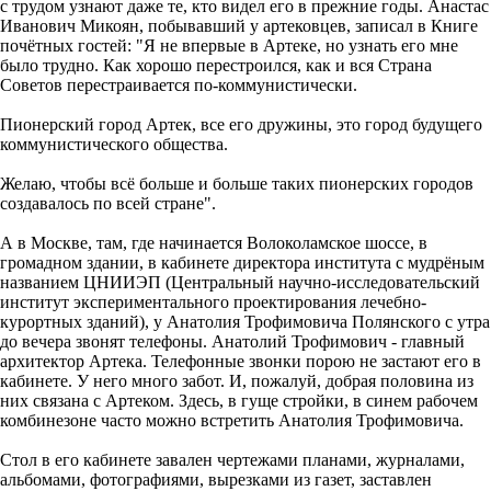
с трудом узнают даже те, кто видел его в прежние годы. Анастас
Иванович Микоян, побывавший у артековцев, записал в Книге
почётных гостей: "Я не впервые в Артеке, но узнать его мне
было трудно. Как хорошо перестроился, как и вся Страна
Советов перестраивается по-коммунистически.
Пионерский город Артек, все его дружины, это город будущего
коммунистического общества.
Желаю, чтобы всё больше и больше таких пионерских городов
создавалось по всей стране".
А в Москве, там, где начинается Волоколамское шоссе, в
громадном здании, в кабинете директора института с мудрёным
названием ЦНИИЭП (Центральный научно-исследовательский
институт экспериментального проектирования лечебно-
курортных зданий), у Анатолия Трофимовича Полянского с утра
до вечера звонят телефоны. Анатолий Трофимович - главный
архитектор Артека. Телефонные звонки порою не застают его в
кабинете. У него много забот. И, пожалуй, добрая половина из
них связана с Артеком. Здесь, в гуще стройки, в синем рабочем
комбинезоне часто можно встретить Анатолия Трофимовича.
Стол в его кабинете завален чертежами планами, журналами,
альбомами, фотографиями, вырезками из газет, заставлен