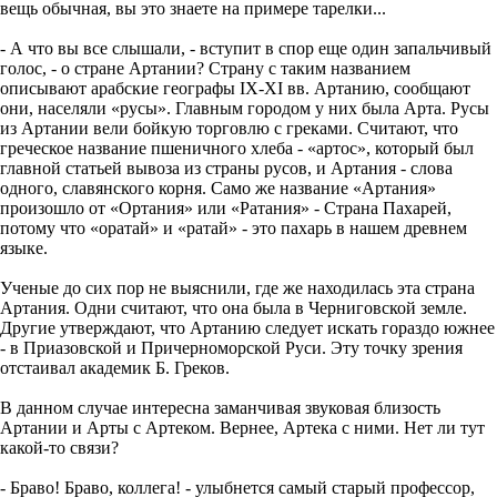
вещь обычная, вы это знаете на примере тарелки...
- А что вы все слышали, - вступит в спор еще один запальчивый
голос, - о стране Артании? Страну с таким названием
описывают арабские географы IX-XI вв. Артанию, сообщают
они, населяли «русы». Главным городом у них была Арта. Русы
из Артании вели бойкую торговлю с греками. Считают, что
греческое название пшеничного хлеба - «артос», который был
главной статьей вывоза из страны русов, и Артания - слова
одного, славянского корня. Само же название «Артания»
произошло от «Ортания» или «Ратания» - Страна Пахарей,
потому что «оратай» и «ратай» - это пахарь в нашем древнем
языке.
Ученые до сих пор не выяснили, где же находилась эта страна
Артания. Одни считают, что она была в Черниговской земле.
Другие утверждают, что Артанию следует искать гораздо южнее
- в Приазовской и Причерноморской Руси. Эту точку зрения
отстаивал академик Б. Греков.
В данном случае интересна заманчивая звуковая близость
Артании и Арты с Артеком. Вернее, Артека с ними. Нет ли тут
какой-то связи?
- Браво! Браво, коллега! - улыбнется самый старый профессор,