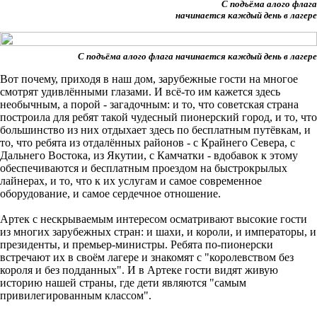
С подъёма алого флага
начинается каждый день в лагере
С подъёма алого флага начинается каждый день в лагере
Вот почему, приходя в наш дом, зарубежные гости на многое
смотрят удивлёнными глазами. И всё-то им кажется здесь
необычным, а порой - загадочным: и то, что советская страна
построила для ребят такой чудесный пионерский город, и то, что
большинство из них отдыхает здесь по бесплатным путёвкам, и
то, что ребята из отдалённых районов - с Крайнего Севера, с
Дальнего Востока, из Якутии, с Камчатки - вдобавок к этому
обеспечиваются и бесплатным проездом на быстрокрылых
лайнерах, и то, что к их услугам и самое современное
оборудование, и самое сердечное отношение.
Артек с нескрываемым интересом осматривают высокие гости
из многих зарубежных стран: и шахи, и короли, и императоры, и
президенты, и премьер-министры. Ребята по-пионерски
встречают их в своём лагере и знакомят с "королевством без
короля и без подданных". И в Артеке гости видят живую
историю нашей страны, где дети являются "самым
привилегированным классом".