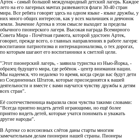
Артек - самый большой международный детский лагерь. Каждое
лето на его лагерных мачтах развеваются флаги 30-40 стран
мира. Все ребята говорят здесь на одном языке - языке дружбы, у
них много общих интересов, как у всех мальчишек и девчонок
земли. Значение Артека в этом смысле выходит за пределы
обычного пионерского лагеря. Высокая награда Всемирного
Совета Мира - Почётная грамота, которой удостоен Артек,
говорит, прежде всего, о главных направлениях в работе лагеря:
воспитании патриотизма и интернационализма, о тех дорогах,
по которым шагают его воспитанники к светлой цели.
"Этот пионерский лагерь, - заявила туристка из Нью-Йорка, -
образец будущего мира, где ребёнок - центр внимания нации.
Мы надеемся, что недалеко то время, когда среди вас будут дети
из Соединенных Штатов, которые присоединятся к вашей
деятельности и вместе с вами научатся чувству дружбы к детям
всех стран".
Её соотечественница выразила свои чувства такими словами:
"Всегда приятно видеть детей играющими, но ещё более
приятно видеть детей, которые учатся понимать и уважать
другие народы".
В Артеке со всесоюзных слётов даны старты многим
замечательным делам пионерии нашей страны. Пионеры