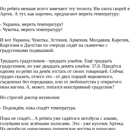
Но ребята меньше всего замечают эту тесноту. Им охота скорей в
Артек. А тут, как нарочно, предлагают мерить температуру:
- Украина, мерить температуру!
- Чукотка, мерить температуру!
И вот Украина, Чукотка, Эстония, Армения, Молдавия, Карелия,
Киргизия и Дагестан по очереди сидят на скамеечке с
градусниками подмышкой.
Тридцать градусников - тридцать улыбок. Ещё тридцать
градусников, но уже двадцать девять улыбок: 37,6. Придётся
одному из ребят на денёк отстать от своих товарищей. Сейчас
трудно сказать, отчего это - от двух порций мороженого,
съеденных без передышки, или от любопытства у открытого
окна вагона. А, может, попался неисправный градусник?
Но строгий доктор неумолим:
- Подождём, пока спадёт температура.
Пока не спадёт... А ребята уже садятся в автобусы с алыми,
голубыми или зелёными полосами. Это - уже кусочек Артека.
На автобусах нарисованы пионерские костры и написано: