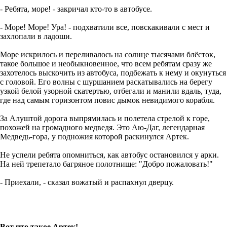
- Ребята, море! - закричал кто-то в автобусе.
- Море! Море! Ура! - подхватили все, повскакивали с мест и
захлопали в ладоши.
Море искрилось и переливалось на солнце тысячами блёсток,
такое большое и необыкновенное, что всем ребятам сразу же
захотелось выскочить из автобуса, подбежать к нему и окунуться
с головой. Его волны с шуршанием раскатывались на берегу
узкой белой узорной скатертью, отбегали и манили вдаль, туда,
где над самым горизонтом повис дымок невидимого корабля.
За Алуштой дорога выпрямилась и полетела стрелой к горе,
похожей на громадного медведя. Это Аю-Даг, легендарная
Медведь-гора, у подножия которой раскинулся Артек.
Не успели ребята опомниться, как автобус остановился у арки.
На ней трепетало багряное полотнище: "Добро пожаловать!"
- Приехали, - сказал вожатый и распахнул дверцу.
Вот что такое Артек!