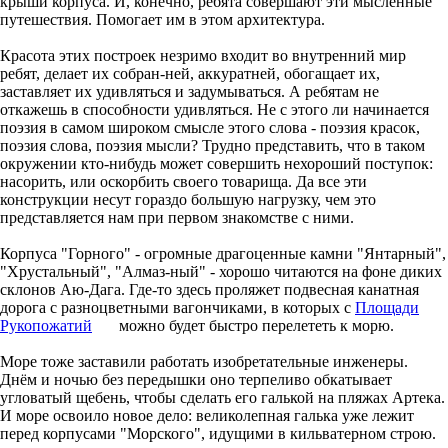
крыши корпуса. И, конечно, ребята совершают эти мысленные
путешествия. Помогает им в этом архитектура.
Красота этих построек незримо входит во внутренний мир
ребят, делает их собран-ней, аккуратней, обогащает их,
заставляет их удивляться и задумываться. А ребятам не
откажешь в способности удивляться. Не с этого ли начинается
поэзия в самом широком смысле этого слова - поэзия красок,
поэзия слова, поэзия мысли? Трудно представить, что в таком
окружении кто-нибудь может совершить нехороший поступок:
насорить, или оскорбить своего товарища. Да все эти
конструкции несут гораздо большую нагрузку, чем это
представляется нам при первом знакомстве с ними.
Корпуса "Горного" - огромные драгоценные камни "Янтарный",
"Хрустальный", "Алмаз-ный" - хорошо читаются на фоне диких
склонов Аю-Дага. Где-то здесь проляжет подвесная канатная
дорога с разноцветными вагончиками, в которых с
Площади
Рукопожатий
можно будет быстро перелететь к морю.
Море тоже заставили работать изобретательные инженеры.
Днём и ночью без передышки оно терпеливо обкатывает
угловатый щебень, чтобы сделать его галькой на пляжах Артека.
И море освоило новое дело: великолепная галька уже лежит
перед корпусами "Морского", идущими в кильватерном строю.