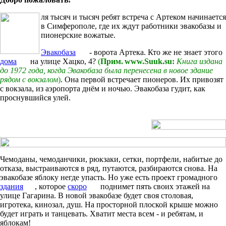
ля тысяч и тысяч ребят встреча с Артеком начинается
в Симферополе, где их ждут работники эвакобазы и
пионерские вожатые.
Эвакобаза
- ворота Артека. Кто же не знает этого
дома
на улице Хацко, 4?
(
Прим. www.Suuk.su:
Книга издана
до 1972 года, когда Эвакобаза была перенесена в новое здание
рядом с вокзалом
)
. Она первой встречает пионеров. Их привозят
с вокзала, из аэропорта днём и ночью. Эвакобаза гудит, как
проснувшийся улей.
Чемоданы, чемоданчики, рюкзаки, сетки, портфели, набитые до
отказа, выстраиваются в ряд, путаются, разбираются снова. На
эвакобазе яблоку негде упасть. Но уже есть проект громадного
здания
, которое
скоро
поднимет пять своих этажей на
улице Гагарина. В новой эвакобазе будет своя столовая,
игротека, кинозал, душ. На просторной плоской крыше можно
будет играть и танцевать. Хватит места всем - и ребятам, и
яблокам!