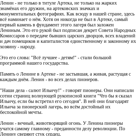
Ленин - не только в титуле Артека, не только на жарких
знамёнах его дружин, на артековских значках и
монументальных фотографиях. Как всюду в нашей стране, здесь
всё наминает о нём. Хотя он никогда не был в Артеке, самый
первый камень в фундамент этого лагеря был заложен
Лениным. Это его рукой был подписан декрет Совета Народных
Комиссаров о передаче бывших царских дворцов, всех владений
и дач помещиков и капиталистов единственному и законному их
хозяину - народу.
Это его слова: "Всё лучшее - детям!" - стали большой
программой нашего государства.
Память о Ленине в Артеке - не застывшая, а живая, растущая с
каждым днём. Ленин - во всех делах пионеров.
"Наши дела - салют Ильичу!" - говорят пионеры. Они написали
сотни страниц волнующей рукописной книги "Что бы я сказал
Ильичу, если бы встретил его сегодня". В ней они благодарят
Ильича за пионерский лагерь, во всём достойный их
беспокойной мечты.
Ленин - вечный, животворящий огонь. У Ленина пионеры
учатся самому главному - преданности делу революции. По
Ленину сверяют стук сердец.