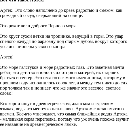
Артек! Это слово наполнено до краев радостью и смехом, как
громадный сосуд, сверкающий на солнце.
Это рокот волн доброго Черного моря.
Это хруст сухой ветки на тропинке, ведущей в горы. Это удар
спелого желудя по барабану под старым дубом, вокруг которого
уселись пионеры у своего костра.
Артек!
Это море галстуков и море радостных глаз. Это заветная мечта
ребят, это детство и юность их отцов и матерей, их старших
братьев и сестер. Это имя того самого именинника, которому в
прошлом году исполнилось сорок лет, а между тем никто до сих
пор толком так и не знает, что же значит это веселое, светлое
слово!
Его корни ищут в древнегреческом, аланском и турецком
языках, ведь это местечко называлось Артеком с незапамятных
времен. Кое-кто утверждает, что самая ближайшая родня Артека
- маленькая серая перепелка, потому что уж очень похоже звучит
ее название на древнегреческом языке.