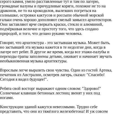
серого камня, умело расставленные тут и там по лагерю,
громадные валуны и причудливые коряги, похожие не то на
драконов, не то на крокодилов, вылезших погреться на
солнышке, островки кактусов и россыпи обычной морской
гальки очень хорошо дополняют смелый замысел архитекторов.
Они заставляют ярче сверкать краски, стекло и алюминий,
подчёркивая величие и простоту того, что здесь создано
природой, и того, что делано руками человека.
Говорят, что архитектура - это застывшая музыка. Может быть,
но застывшей эта музыка кажется в те недолгие дни, когда в
лагере нет ребят. В другое же время, когда все этажи-палубы и
переходы-трапы заполнены детьми, оживает и начинает звучать
необыкновенная музыка архитектуры.
Взрослым легче выразить свои чувства. Один из гостей Артека,
печатник из Австралии, осмотрев лагерь, сказал: "Спасибо!
Сегодня я видел будущее!".
Ребята свой восторг выражают одним словом: "Здорово!"
Солнечные клавиши бетонных лестниц звенят у них под
ногами.
Конструкции зданий кажутся невесомыми. Трудно себе
представить, что они из тяжёлого железобетона! И уж совсем