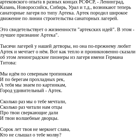
артековского опыта в разных концах РСФСР, - Ленинград,
Казань, Новороссийск, Сибирь, Урал и т.д., возникают теперь
санаторные лагеря по типу Артека. Артек породил широкое
движение по линии строительства санаторных лагерей.
Это свидетельствует о жизненности "артекских идей". В этом -
лучшее признание Артека".
Тысячи лагерей у нашей детворы, но она по-прежнему любит
Артек и мечтает о нём. Вот как тепло и проникновенно сказали
об этом ленинградские пионеры из лагеря имени Германа
Титова:
Мы идём по северным тропинкам
И по берегам прохладных рек,
А тебя мы знаем по картинкам,
Город удивительный - Артек.
Сколько раз мы о тебе мечтали,
Сколько раз читали нам отцы
Про твои сверкающие дали
И твои волшебные дворцы.
Сорок лет твоя не меркнет слава,
Кто не слышал о тебе молву?