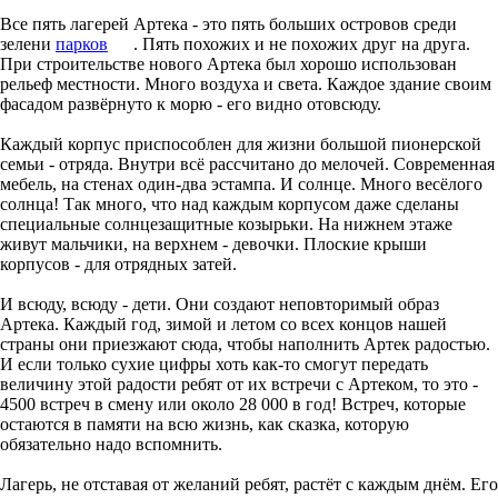
Все пять лагерей Артека - это пять больших островов среди
зелени
парков
. Пять похожих и не похожих друг на друга.
При строительстве нового Артека был хорошо использован
рельеф местности. Много воздуха и света. Каждое здание своим
фасадом развёрнуто к морю - его видно отовсюду.
Каждый корпус приспособлен для жизни большой пионерской
семьи - отряда. Внутри всё рассчитано до мелочей. Современная
мебель, на стенах один-два эстампа. И солнце. Много весёлого
солнца! Так много, что над каждым корпусом даже сделаны
специальные солнцезащитные козырьки. На нижнем этаже
живут мальчики, на верхнем - девочки. Плоские крыши
корпусов - для отрядных затей.
И всюду, всюду - дети. Они создают неповторимый образ
Артека. Каждый год, зимой и летом со всех концов нашей
страны они приезжают сюда, чтобы наполнить Артек радостью.
И если только сухие цифры хоть как-то смогут передать
величину этой радости ребят от их встречи с Артеком, то это -
4500 встреч в смену или около 28 000 в год! Встреч, которые
остаются в памяти на всю жизнь, как сказка, которую
обязательно надо вспомнить.
Лагерь, не отставая от желаний ребят, растёт с каждым днём. Его