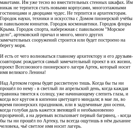
макетами. Им уже тесно во вместительных стенных шкафах. Им
никак не терпится стать новыми корпусами, многоэтажными
гостиницами и дворцами чудес. Не терпится и архитекторам.
Городок науки, техники и искусства с Домом пионерской учёбы
и павильоном юннатов. Городок космонавтики. Городок флоры
Крыма. Городок спорта, набережная с павильоном "Морское
дело", артековский причал и много, много других
замечательных сооружений строится или будет построено на
берегу моря.
И есть от чего волноваться главному архитектору и его друзьям-
соавторам: рождается самый замечательный проект в их жизни,
проект Всесоюзного пионерского лагеря Артек, который носит
имя великого Ленина!
Над Артеком горны будят рассветную тишь. Когда бы ты ни
прошёл по нему - в светлый ли апрельский день, когда каждая
травинка тянется к солнцу, уже начинающему слепить глаза, и
когда все кругом в кипении цветущего миндаля; в мае ли, во
время пионерских праздников, или в задумчивые дни осени,
когда голубая даль кажется звенящей и необыкновенно
прозрачной, а на деревьях вспыхивает первый багрянец, - когда
бы ты ни прошёл по Артеку, ты всегда ощутишь в нём дыхание
человека, чьё светлое имя носит лагерь.