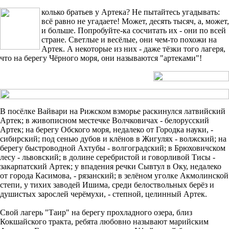
колько братьев у Артека? Не пытайтесь угадывать:
всё равно не угадаете! Может, десять тысяч, а, может,
и больше. Попробуйте-ка сосчитать их - они по всей
стране. Светлые и весёлые, они чем-то похожи на
Артек. А некоторые из них - даже тёзки того лагеря,
что на берегу Чёрного моря, они называются "артеками"!
В посёлке Вайвари на Рижском взморье раскинулся латвийский
Артек; в живописном местечке Волчковичах - белорусский
Артек; на берегу Обского моря, недалеко от Городка науки, -
сибирский; под сенью дубов и клёнов в Жигулях - волжский; на
берегу быстроводной Ахтубы - волгоградский; в Брюховичском
лесу - львовский; в долине серебристой и говорливой Тисы -
закарпатский Артек; у впадения речки Сывтул в Оку, недалеко
от города Касимова, - рязанский; в зелёном уголке Акмолинской
степи, у тихих заводей Ишима, среди белоствольных берёз и
душистых зарослей черёмухи, - степной, целинный Артек.
Свой лагерь "Таир" на берегу прохладного озера, близ
Кокшайского тракта, ребята любовно называют марийским