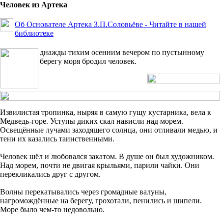
Человек из Артека
Об Основателе Артека З.П.Соловьёве -
Читайте
в нашей
библиотеке
днажды тихим осенним вечером по пустынному
берегу моря бродил человек.
Извилистая тропинка, ныряя в самую гущу кустарника, вела к
Медведь-горе. Уступы диких скал нависли над морем.
Освещённые лучами заходящего солнца, они отливали медью, и
тени их казались таинственными.
Человек шёл и любовался закатом. В душе он был художником.
Над морем, почти не двигая крыльями, парили чайки. Они
перекликались друг с другом.
Волны перекатывались через громадные валуны,
нагромождённые на берегу, грохотали, пенились и шипели.
Море было чем-то недовольно.