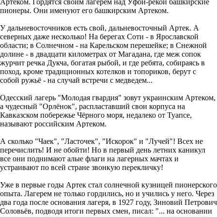
Артеком. Гордятся своим лагерем над Уфой-рекой башкирские
пионеры. Они именуют его башкирским Артеком.
У дальневосточников есть свой, дальневосточный Артек. А
северных даже несколько! На берегах Соти - в Ярославской
области; в Солнечном - на Карельском перешейке; в Снежной
долине - в двадцати километрах от Магадана, где меж сопок
журчит речка Дукча, богатая рыбой, и где ребята, собираясь в
поход, кроме традиционных котелков и топориков, берут с
собой ружьё - на случай встречи с медведем...
Одесский лагерь "Молодая гвардия" зовут украинским Артеком,
а чудесный "Орлёнок", распластавший свои корпуса на
Кавказском побережье Чёрного моря, недалеко от Туапсе,
называют российским Артеком.
А сколько "Чаек", "Ласточек", "Искорок" и "Лучей"! Всех не
перечислить! И не обойти! Но в первый день летних каникул
все они поднимают алые флаги на лагерных мачтах и
устраивают по всей стране звонкую перекличку!
Уже в первые годы Артек стал солнечной кузницей пионерского
опыта. Лагерем не только гордились, но и учились у него. Через
два года после основания лагеря, в 1927 году, Зиновий Петрович
Соловьёв, подводя итоги первых смен, писал: "... на основании