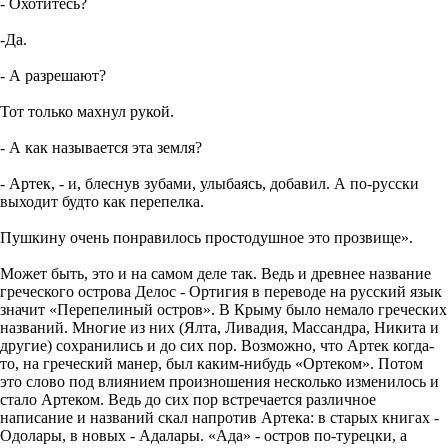
- Охотитесь?
-Да.
- А разрешают?
Тот только махнул рукой.
- А как называется эта земля?
- Артек, - и, блеснув зубами, улыбаясь, добавил. А по-русски
выходит будто как перепелка.
Пушкину очень понравилось простодушное это прозвище».
Может быть, это и на самом деле так. Ведь и древнее название
греческого острова Делос - Ортигия в переводе на русский язык
значит «Перепелиный остров». В Крыму было немало греческих
названий. Многие из них (Ялта, Ливадия, Массандра, Никита и
другие) сохранились и до сих пор. Возможно, что Артек когда-
то, на греческий манер, был каким-нибудь «Ортеком». Потом
это слово под влиянием произношения несколько изменилось и
стало Артеком. Ведь до сих пор встречается различное
написание и названий скал напротив Артека: в старых книгах -
Одолары, в новых - Адалары. «Ада» - остров по-турецки, а