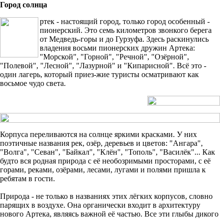
Город солнца
ртек - настоящий город, только город особенный -
пионерский. Это семь километров звонкого берега
от Медведь-горы и до Гурзуфа. Здесь раскинулись
владения восьми пионерских дружин Артека:
"Морской", "Горной", "Речной", "Озёрной",
"Полевой", "Лесной", "Лазурной" и "Кипарисной". Всё это -
один лагерь, который приез-жие туристы осматривают как
восьмое чудо света.
Корпуса переливаются на солнце яркими красками. У них
поэтичные названия рек, озёр, деревьев и цветов: "Ангара",
"Волга", "Севан", "Байкал", "Клён", "Тополь", "Василёк"... Как
будто вся родная природа с её необозримыми просторами, с её
горами, реками, озёрами, лесами, лугами и полями пришла к
ребятам в гости.
Природа - не только в названиях этих лёгких корпусов, словно
парящих в воздухе. Она органически входит в архитектуру
нового Артека, являясь важной её частью. Все эти глыбы дикого