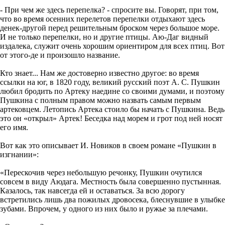
- При чем же здесь перепелка? - спросите вы. Говорят, при том,
что во время осенних перелетов перепелки отдыхают здесь
денек-другой перед решительным броском через большое море.
И не только перепелки, но и другие птицы. Аю-Даг видный
издалека, служит очень хорошим ориентиром для всех птиц. Вот
от этого-де и произошло название.
Кто знает... Нам же достоверно известно другое: во время
ссылки на юг, в 1820 году, великий русский поэт А. С. Пушкин
любил бродить по Артеку наедине со своими думами, и поэтому
Пушкина с полным правом можно назвать самым первым
артековцем. Летопись Артека стоило бы начать с Пушкина. Ведь
это он «открыл» Артек! Беседка над морем и грот под ней носят
его имя.
Вот как это описывает И. Новиков в своем романе «Пушкин в
изгнании»:
«Перескочив через небольшую речонку, Пушкин очутился
совсем в виду Аюдага. Местность была совершенно пустынная.
Казалось, так навсегда ей и оставаться. За всю дорогу
встретились лишь два пожилых дровосека, блеснувшие в улыбке
зубами. Впрочем, у одного из них было и ружье за плечами.