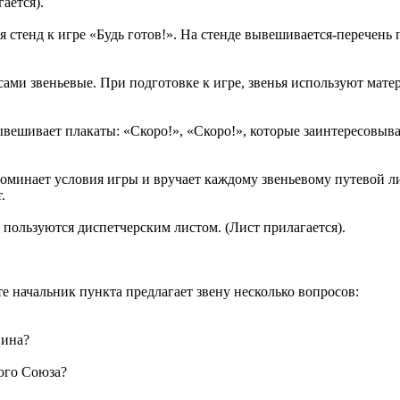
ается).
 стенд к игре «Будь готов!». На стенде вывешивается-перечень 
 сами звеньевые. При подготовке к игре, звенья используют мат
ешивает плакаты: «Скоро!», «Скоро!», которые заинтересовываю
оминает условия игры и вручает каждому звеньевому путевой ли
.
 пользуются диспетчерским листом. (Лист прилагается).
 начальник пункта предлагает звену несколько вопросов:
пина?
кого Союза?