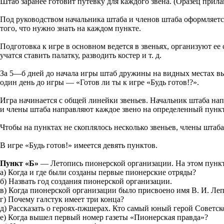
Штаб заранее готовит путевку для каждого звена. (Оразец прилаг
Под руководством начальника штаба и членов штаба оформляется
того, что нужно знать на каждом пункте.
Подготовка к игре в основном ведется в звеньях, организуют ее
учатся ставить палатку, разводить костер и т. д.
За 5—б дней до начала игры штаб дружины на видных местах выв
один день до игры — «Готов ли ты к игре «Будь готов!?».
Игра начинается с общей линейки звеньев. Начальник штаба нап
и члены штаба направляют каждое звено на определенный пункт
Чтобы на пунктах не скоплялось несколько звеньев, члены штаба
В игре «Будь готов!» имеется девять пунктов.
Пункт «Б»
— Летопись пионерской организации. На этом пункте
а) Когда и где были созданы первые пионерские отряды?
б) Назвать год создания пионерской организации.
в) Когда пионерской организации было присвоено имя В. И. Ле
г) Почему галстук имеет три конца?
д) Рассказать о героях-пжшерах. Кто самый юный герой Советс
е) Когда вышел первый номер газеты «Пионерская правда»?