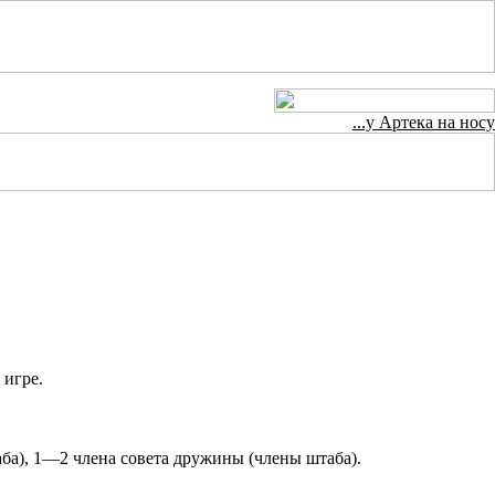
...у Артека на носу
 игре.
аба), 1—2 члена совета дружины (члены штаба).