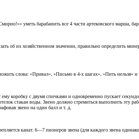
ирно!»» уметь барабанить все 4 части артековского марша, бар
зать об их хозяйственном значении, правильно определить мине
жить слова: «Привал», «Письмо в 4-х шагах», «Пить нельзя» н т
 ему коробку с двумя спичками и одновременно пускает секундо
телок стакан воды. Звено должно стремиться выполнить эту работ
фовав звено на один балл и т. д.
епляется канат. 6—7 пионеров звена (для каждого звена одинако