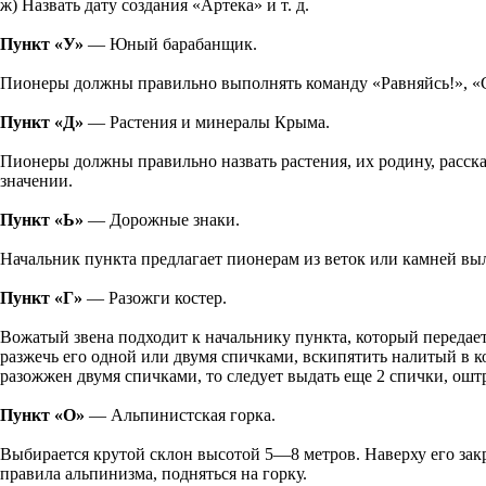
ж) Назвать дату создания «Артека» и т. д.
Пункт «У»
— Юный барабанщик.
Пионеры должны правильно выполнять команду «Равняйсь!», «См
Пункт «Д»
— Растения и минералы Крыма.
Пионеры должны правильно назвать растения, их родину, расска
значении.
Пункт «Ь»
— Дорожные знаки.
Начальник пункта предлагает пионерам из веток или камней выло
Пункт «Г»
— Разожги костер.
Вожатый звена подходит к начальнику пункта, который передает
разжечь его одной или двумя спичками, вскипятить налитый в ко
разожжен двумя спичками, то следует выдать еще 2 спички, оштра
Пункт «О»
— Альпинистская горка.
Выбирается крутой склон высотой 5—8 метров. Наверху его закр
правила альпинизма, подняться на горку.